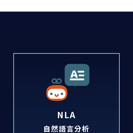
NLA
自然語言分析