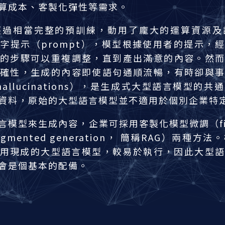
算成本、客製化彈性等需求。
經過相當完整的預訓練，動用了龐大的運算資源及
字提示（prompt），模型根據使用者的提
示，經
的步驟可以重複調整，直到產出滿意的內容。然
確性，生成的內容即使語句通順流暢，有時卻與
al hallucinations），是生成式大型語言模
資料，原始的大型語言模型並不適用於個別企業特
模型來生成內容，企業可採用客製化模型微調（fine
-augmented generation， 簡稱RAG）兩
使用現成的大型語言模型，較易於執行，因此大型
G會是個基本的配備。