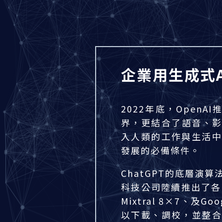
企業用生成式A
2022年底，Open
界，更結合了語音、影
入人類的工作與生活中
發展的必備條件。
ChatGPT的底層演算
科技公司陸續推出了各自的
Mixtral 8×7、及G
以下載、調校，並整合