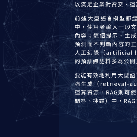
以滿足企業對資安、運
前述大型語言模型都
中，使用者輸入一段文
內容；這個提示、生成
預測而不判斷內容的正
人工幻覺（artifici
的預訓練語料多為公開
要能有效地利用大型語言
強生成（retrieval
運算資源，RAG則可
問答、搜尋）中，RA