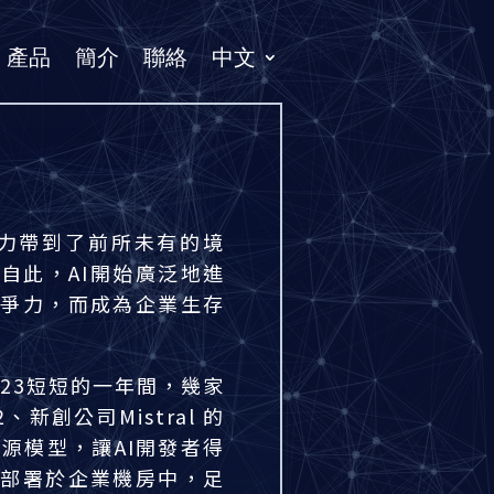
產品
簡介
聯絡
中文
理能力帶到了前所未有的境
自此，AI開始廣泛地進
競爭力，而成為企業生存
2023短短的一年間，幾家
新創公司Mistral 的
×7為開源模型，讓AI開發者得
可部署於企業機房中，足