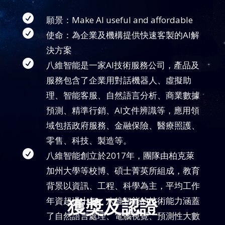

願景：Make AI useful and affordable

使命：為企業及機構提供快速客製的AI解
決方案

八維智能是一家AI技術服務公司，產品及
服務包含了企業用對話機器人、虛擬助
理、智能客服、自然語言分析、商業數據
預測、精準行銷、AI文件辨識等，應用領
域包括政府服務、金融保險、醫療照護、
零售、科技、製造等。

八維智能創立於2017年，團隊由柏克萊
加州大學等校博、碩士菁英所組成，教育
背景以資訊、工程、科學為主，平均工作
獲獎及認證
年資超過十年。八維智能的技術能力涵蓋
了自然語言處理、電腦視覺、預測性大數