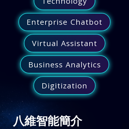
Technology
Enterprise Chatbot
Virtual Assistant
Business Analytics
Digitization
八維智能簡介