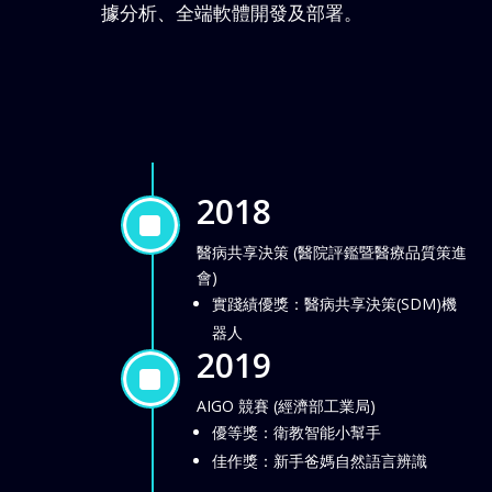
據分析、全端軟體開發及部署。
2018
]
醫病共享決策 (醫院評鑑暨醫療品質策進
會)
實踐績優獎：醫病共享決策(SDM)機
器人
2019
]
AIGO 競賽 (經濟部工業局)
優等獎：衛教智能小幫手
佳作獎：新手爸媽自然語言辨識